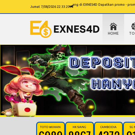
Selamat Datang di EXNES4D Dapatkan promo - promo men
Jumat 7/08/2026 22:33:21
HOME
TO
TOTO WUHAN
HK SIANG
CAMBODIA
SG