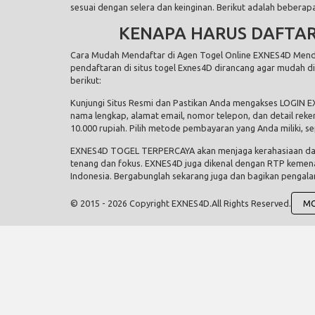
pasaran togel yang ditawarkan dengan menyediakan berbaga
sesuai dengan selera dan keinginan. Berikut adalah beberapa 
KENAPA HARUS DAFTAR
Cara Mudah Mendaftar di Agen Togel Online EXNES4D Mendaf
pendaftaran di situs togel Exnes4D dirancang agar mudah di
berikut:
Kunjungi Situs Resmi dan Pastikan Anda mengakses
LOGIN 
nama lengkap, alamat email, nomor telepon, dan detail reken
10.000 rupiah. Pilih metode pembayaran yang Anda miliki, s
EXNES4D TOGEL TERPERCAYA
akan menjaga kerahasiaan dat
tenang dan fokus. EXNES4D juga dikenal dengan RTP kemenan
Indonesia. Bergabunglah sekarang juga dan bagikan pengala
© 2015 - 2026 Copyright EXNES4D.
All Rights Reserved.
MO