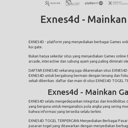
Exnes4d - Mainkan
EXNES4D
- platform yang menyediakan berbagai
Games onli
koi gate.
Bukan hanya sekedar situs yang menyediakan
Games online 
arcade, interactive dan sabung ayam yang paling diminati o
DAFTAR EXNES4D
sekarang juga dikarenakan situs
EXNES4D
EXNES4D
untuk bergabung bermain dengan tenang dan fokus 
sekali diberikan. daftar dan main di situs
EXNES4D TOGEL T
Exnes4d - Mainkan G
EXNES4D
selalu mengedepankan integritas dan kredibilitas
yang berguna untuk menganalisis pola angka yang sering mu
bahwa informasi yang tersedia selalu terkini.
EXNES4D TOGEL TERPERCAYA
Menyediakan Berbagai Pasar