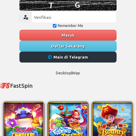
Remember Me
Masuk
Daftar Sekarang
Main di Telegram
Desktop
Wap
FastSpin