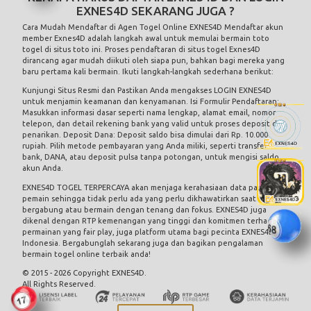
EXNES4D SEKARANG JUGA ?
Cara Mudah Mendaftar di Agen Togel Online EXNES4D Mendaftar akun
member Exnes4D adalah langkah awal untuk memulai bermain toto
togel di situs toto ini. Proses pendaftaran di situs togel Exnes4D
dirancang agar mudah diikuti oleh siapa pun, bahkan bagi mereka yang
baru pertama kali bermain. Ikuti langkah-langkah sederhana berikut:
Kunjungi Situs Resmi dan Pastikan Anda mengakses
LOGIN EXNES4D
untuk menjamin keamanan dan kenyamanan. Isi Formulir Pendaftaran:
Masukkan informasi dasar seperti nama lengkap, alamat email, nomor
telepon, dan detail rekening bank yang valid untuk proses deposit dan
penarikan. Deposit Dana: Deposit saldo bisa dimulai dari Rp. 10.000
rupiah. Pilih metode pembayaran yang Anda miliki, seperti transfer
bank, DANA, atau deposit pulsa tanpa potongan, untuk mengisi saldo
akun Anda.
EXNES4D TOGEL TERPERCAYA
akan menjaga kerahasiaan data para
pemain sehingga tidak perlu ada yang perlu dikhawatirkan saat ingin
bergabung atau bermain dengan tenang dan fokus. EXNES4D juga
dikenal dengan RTP kemenangan yang tinggi dan komitmen terhadap
permainan yang fair play, juga platform utama bagi pecinta
EXNES4D
Indonesia. Bergabunglah sekarang juga dan bagikan pengalaman
bermain togel online terbaik anda!
© 2015 - 2026 Copyright EXNES4D.
All Rights Reserved.