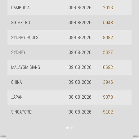
CAMBODIA
09-08-2026
T
7023
SG METRO
09-08-2026
Q
5948
SYDNEY POOLS
09-08-2026
N
8082
SYDNEY
09-08-2026
H
5627
MALAYSIA SIANG
09-08-2026
0692
CHINA
09-08-2026
3946
JAPAN
08-08-2026
9078
SINGAPORE
08-08-2026
5102