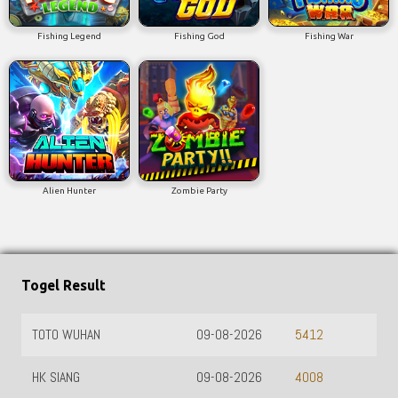
Fishing Legend
Fishing God
Fishing War
Alien Hunter
Zombie Party
Togel Result
TOTO WUHAN
09-08-2026
M
5412
HK SIANG
09-08-2026
M
4008