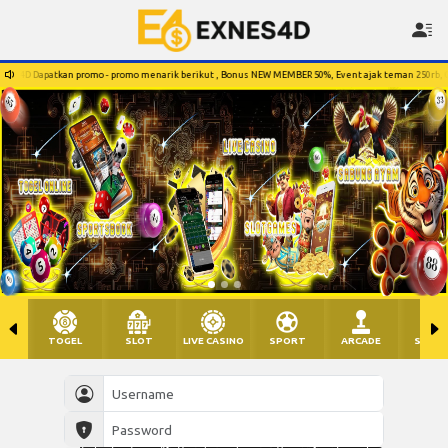
4D Dapatkan promo - promo menarik berikut , Bonus NEW MEMBER 50%, Event ajak teman 250rb, Cashback
TOGEL
SLOT
LIVE CASINO
SPORT
ARCADE
SABU