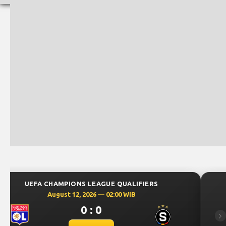
UEFA CHAMPIONS LEAGUE QUALIFIERS
August 12, 2026 — 01:30 WIB
0 : 0
Previous
Ne