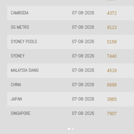
CAMBODIA
07-08-2026
4372
SG METRO
07-08-2026
9123
SYDNEY POOLS
07-08-2026
0158
SYDNEY
07-08-2026
7440
MALAYSIA SIANG
07-08-2026
4519
CHINA
07-08-2026
6699
JAPAN
07-08-2026
3965
SINGAPORE
07-08-2026
7907