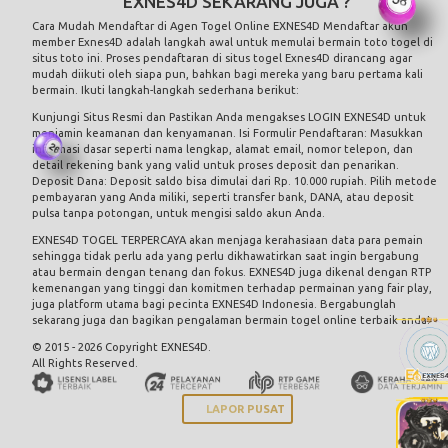
EXNES4D SEKARANG JUGA ?
Cara Mudah Mendaftar di Agen Togel Online EXNES4D Mendaftar akun
member Exnes4D adalah langkah awal untuk memulai bermain toto togel di
situs toto ini. Proses pendaftaran di situs togel Exnes4D dirancang agar
mudah diikuti oleh siapa pun, bahkan bagi mereka yang baru pertama kali
bermain. Ikuti langkah-langkah sederhana berikut:
Kunjungi Situs Resmi dan Pastikan Anda mengakses
LOGIN EXNES4D
untuk
menjamin keamanan dan kenyamanan. Isi Formulir Pendaftaran: Masukkan
informasi dasar seperti nama lengkap, alamat email, nomor telepon, dan
detail rekening bank yang valid untuk proses deposit dan penarikan.
Deposit Dana: Deposit saldo bisa dimulai dari Rp. 10.000 rupiah. Pilih metode
pembayaran yang Anda miliki, seperti transfer bank, DANA, atau deposit
pulsa tanpa potongan, untuk mengisi saldo akun Anda.
EXNES4D TOGEL TERPERCAYA
akan menjaga kerahasiaan data para pemain
sehingga tidak perlu ada yang perlu dikhawatirkan saat ingin bergabung
atau bermain dengan tenang dan fokus. EXNES4D juga dikenal dengan RTP
kemenangan yang tinggi dan komitmen terhadap permainan yang fair play,
juga platform utama bagi pecinta
EXNES4D
Indonesia. Bergabunglah
sekarang juga dan bagikan pengalaman bermain togel online terbaik anda!
© 2015 - 2026 Copyright EXNES4D.
All Rights Reserved.
LAPOR PUSAT