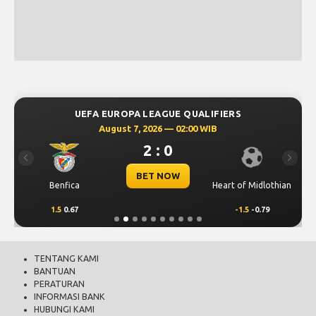
UEFA EUROPA LEAGUE QUALIFIERS
August 7, 2026 — 02:00 WIB
2 : 0
Previous
Next
BET NOW
Benfica
Heart of Midlothian
1.5
0.67
-1.5
-0.79
TENTANG KAMI
BANTUAN
PERATURAN
INFORMASI BANK
HUBUNGI KAMI