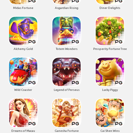
Midas Fortune
Asgardian Rising
Diner Delights
Alchemy Gold
Totem Wonders
Prosperity Fortune Tree
Wild Coaster
Legend of Perseus
Lucky Piggy
Dreams of Macau
Ganesha Fortune
Cai Shen Wins