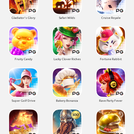
Gladiator's Glory
Safari Wilds
Cruise Royale
Fruity Candy
Lucky Clover Riches
Fortune Rabbit
Super Golf Drive
Bakery Bonanza
Rave Party Fever