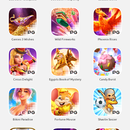
Genies 3 Wishes
Wild Fireworks
Phoenix Rises
Circus Delight
Egypts Book of Mystery
Candy Burst
Bikini Paradise
Fortune Mouse
Shaolin Soccer