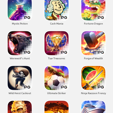
Mystic Potion
Cash Mania
Fortune Dragon
Werewolf's Hunt
Tsar Treasures
Forge of Wealth
Wild Heist Cashout
Ultimate Striker
Ninja Raccoon Frenzy