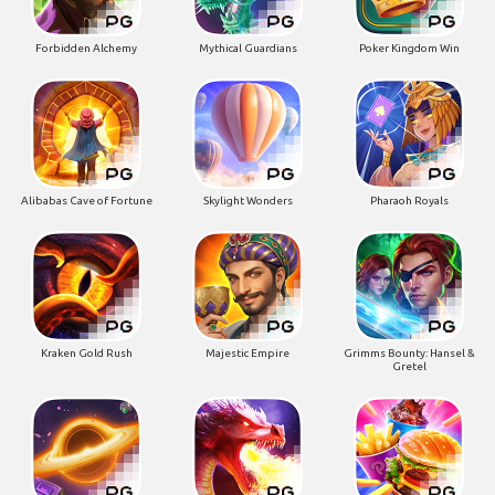
Forbidden Alchemy
Mythical Guardians
Poker Kingdom Win
Alibabas Cave of Fortune
Skylight Wonders
Pharaoh Royals
Kraken Gold Rush
Majestic Empire
Grimms Bounty: Hansel &
Gretel