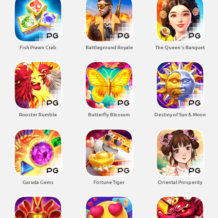
Fish Prawn Crab
Battleground Royale
The Queen's Banquet
Rooster Rumble
Butterfly Blossom
Destiny of Sun & Moon
Garuda Gems
Fortune Tiger
Oriental Prosperity