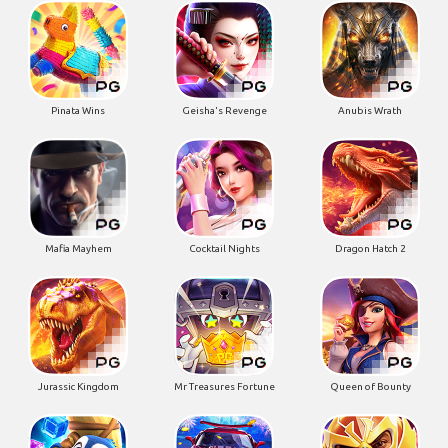
Pinata Wins
Geisha's Revenge
Anubis Wrath
Mafia Mayhem
Cocktail Nights
Dragon Hatch 2
Jurassic Kingdom
Mr Treasures Fortune
Queen of Bounty