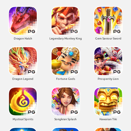
Dragon Hatch
Legendary Monkey King
Gem Saviour Sword
Dragon Legend
Fortune Gods
Prosperity Lion
Mystical Spirits
Songkran Splash
Hawaiian Tiki