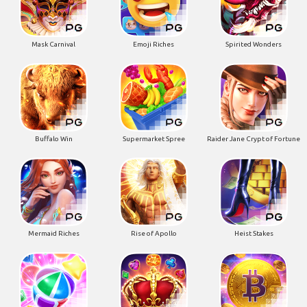
Mask Carnival
Emoji Riches
Spirited Wonders
Buffalo Win
Supermarket Spree
Raider Jane Crypt of Fortune
Mermaid Riches
Rise of Apollo
Heist Stakes