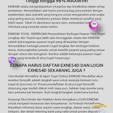
Tinggi hingga 98% MAXWIN!
EXNES4D
selalu mengedepankan integritas dan kredibilitas dalam setiap
permainan. Menyediakan alat bantu penting bagi para pemain dengan
memberikan data statistik yang berguna untuk menganalisis pola angka
yang sering muncul, membantu pemain dalam membuat prediksi yang
lebih tepat. Tabel ini diperbarui secara rutin, memastikan bahwa
informasi yang tersedia selalu terkini.
EXNES4D TOGEL TERPERCAYA
Menyediakan Berbagai Pasaran Toto Togel
Lengkap dan Terpercaya Salah satu keunggulan utama dari EXNES4D
adalah keberagaman pasaran togel yang ditawarkan dengan
menyediakan berbagai pasaran togel lengkap dari berbagai belahan
dunia, memungkinkan pemain untuk memilih pasaran yang paling sesuai
dengan selera dan keinginan. Berikut adalah beberapa pasaran togel
online yang tersedia di situs togel terpercaya.
KENAPA HARUS DAFTAR EXNES4D DAN LOGIN
EXNES4D SEKARANG JUGA ?
Cara Mudah Mendaftar di Agen Togel Online EXNES4D Mendaftar akun
member Exnes4D adalah langkah awal untuk memulai bermain toto
togel di situs toto ini. Proses pendaftaran di situs togel Exnes4D
dirancang agar mudah diikuti oleh siapa pun, bahkan bagi mereka yang
baru pertama kali bermain. Ikuti langkah-langkah sederhana berikut:
Kunjungi Situs Resmi dan Pastikan Anda mengakses
LOGIN EXNES4D
untuk menjamin keamanan dan kenyamanan. Isi Formulir Pendaftaran:
Masukkan informasi dasar seperti nama lengkap, alamat email, nomor
telepon, dan detail rekening bank yang valid untuk proses deposit dan