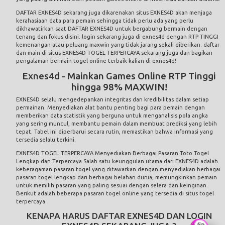
DAFTAR EXNES4D
sekarang juga dikarenakan situs
EXNES4D
akan menjaga
kerahasiaan data para pemain sehingga tidak perlu ada yang perlu
dikhawatirkan saat
DAFTAR EXNES4D
untuk bergabung bermain dengan
tenang dan fokus disini. login sekarang juga di exnes4d dengan
RTP TINGGI
kemenangan atau peluang maxwin yang tidak jarang sekali diberikan. daftar
dan main di situs
EXNES4D TOGEL TERPERCAYA
sekarang juga dan bagikan
pengalaman bermain togel online terbaik kalian di exnes4d!
Exnes4d - Mainkan Games Online RTP Tinggi
hingga 98% MAXWIN!
EXNES4D
selalu mengedepankan integritas dan kredibilitas dalam setiap
permainan. Menyediakan alat bantu penting bagi para pemain dengan
memberikan data statistik yang berguna untuk menganalisis pola angka
yang sering muncul, membantu pemain dalam membuat prediksi yang lebih
tepat. Tabel ini diperbarui secara rutin, memastikan bahwa informasi yang
tersedia selalu terkini.
EXNES4D TOGEL TERPERCAYA
Menyediakan Berbagai Pasaran Toto Togel
Lengkap dan Terpercaya Salah satu keunggulan utama dari EXNES4D adalah
keberagaman pasaran togel yang ditawarkan dengan menyediakan berbagai
pasaran togel lengkap dari berbagai belahan dunia, memungkinkan pemain
untuk memilih pasaran yang paling sesuai dengan selera dan keinginan.
Berikut adalah beberapa pasaran togel online yang tersedia di situs togel
terpercaya.
KENAPA HARUS DAFTAR EXNES4D DAN LOGIN