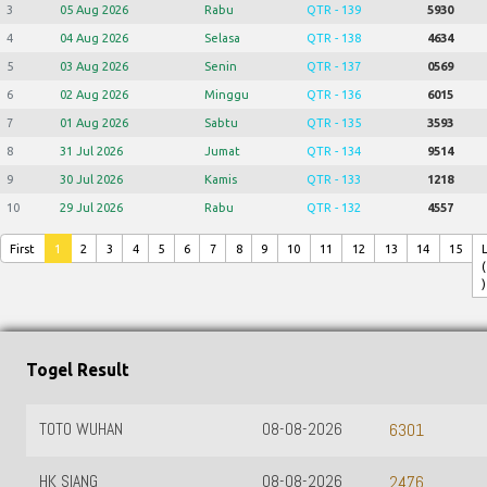
3
05 Aug 2026
Rabu
QTR - 139
5930
4
04 Aug 2026
Selasa
QTR - 138
4634
5
03 Aug 2026
Senin
QTR - 137
0569
6
02 Aug 2026
Minggu
QTR - 136
6015
7
01 Aug 2026
Sabtu
QTR - 135
3593
8
31 Jul 2026
Jumat
QTR - 134
9514
9
30 Jul 2026
Kamis
QTR - 133
1218
10
29 Jul 2026
Rabu
QTR - 132
4557
First
1
2
3
4
5
6
7
8
9
10
11
12
13
14
15
(
)
Togel Result
TOTO WUHAN
08-08-2026
6301
HK SIANG
08-08-2026
2476