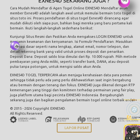
EXNES4D SEKARANG JUGA ?
Cara Mudah Mendaftar di Agen Togel Online EXNES4D Mendaftar akun
member Exnes4D adalah langkah awal untuk memulai bermain toto togel di
situs toto ini. Proses pendaftaran di situs togel Exnes4D dirancang agar
mudah diikuti oleh siapa pun, bahkan bagi mereka yang baru pertama kali
bermain. Ikuti langkah-langkah sederhana berikut:
Kunjungi Situs Resmi dan Pastikan Anda mengakses
LOGIN EXNES4D
untuk
menjamin keamanan dan kenyamanan. Isi Formulir Pendaftaran: Masukkan
informasi dasar seperti nama lengkap, alamat email, nomor telepon, dan
detail rekening bank yang valid untuk proses deposit dan penarikan.
Deposit Dana: Deposit saldo bisa dimulai dari Rp. 10.000 rupiah. Pilih metode
pembayaran yang Anda miliki, seperti transfer bank, DANA, atau deposit
pulsa tanpa potongan, untuk mengisi saldo akun Anda.
EXNES4D TOGEL TERPERCAYA
akan menjaga kerahasiaan data para pemain
sehingga tidak perlu ada yang perlu dikhawatirkan saat ingin bergabung
atau bermain dengan tenang dan fokus. EXNES4D juga dikenal dengan RTP
kemenangan yang tinggi dan komitmen terhadap permainan yang fair play,
juga platform utama bagi pecinta
EXNES4D
Indonesia. Bergabunglah
sekarang juga dan bagikan pengalaman bermain togel online terbaik anda!
© 2015 - 2026 Copyright EXNES4D.
All Rights Reserved.
LAPOR PUSAT