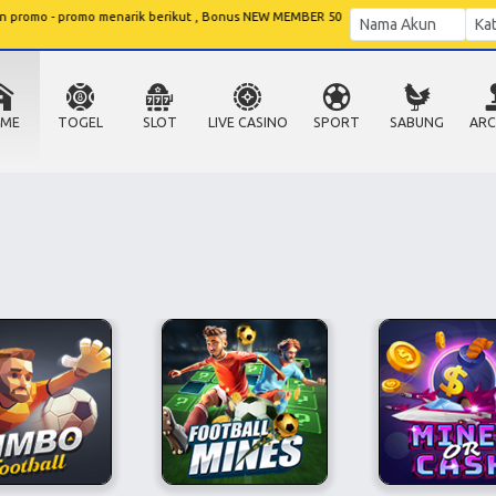
 promo menarik berikut , Bonus NEW MEMBER 50%, Event ajak teman 250rb, Cashback
ME
TOGEL
SLOT
LIVE CASINO
SPORT
SABUNG
ARC