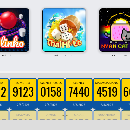
Plinko
Thai Hi-Lo
Nyan Ca
IA
SG METRO
SYDNEY POOLS
SYDNEY
MALAYSIA SIANG
72
9123
0158
7440
4519
6
26
7/8/2026
7/8/2026
7/8/2026
7/8/2026
7
U
MALAYSIA
TAIWAN
QATAR
NUSANTARA
H
25
7218
5838
3158
9195
9
Odds HiLo
Thai Hi Lo
Lucky Whe