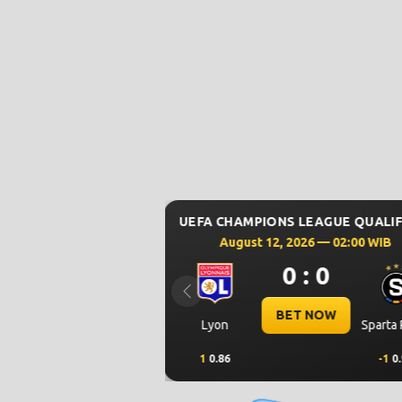
7/8/20
Belangkai
Bac
UEFA CHAMPIONS LEAGUE QUALIF
August 11, 2026 — 22:59 WIB
0 : 0
Previous
BET NOW
Union 
Bodo Glimt
Gill
0.75
0.82
-0.75
Virtual Domino QQ
Vir