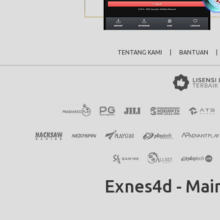
TENTANG KAMI
|
BANTUAN
|
Golden Crab
Ang
Koi Bingo
Shen
Exnes4d - Mai