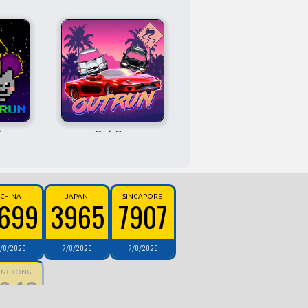
t
Out Run
CHINA
JAPAN
SINGAPORE
699
3965
7907
/8/2026
7/8/2026
7/8/2026
ONGKONG
943
el
Fish Prawn Crab