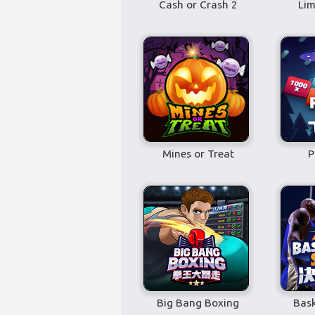
Cash or Crash 2
Lim
Mines or Treat
P
Big Bang Boxing
Bask