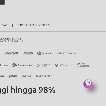
RIVASI
|
PERSETUJUAN COOKIES
rike
Zodiac Bingo
 Bingo
Burning Pearl Bingo
ggi hingga 98%